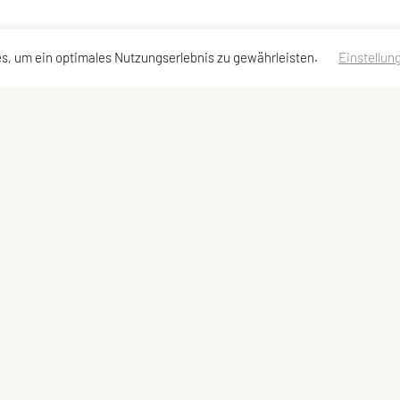
s, um ein optimales Nutzungserlebnis zu gewährleisten.
Einstellun
taktadressen
Schnellzugriff
Meta
takt
Angebot
Newsletter
stand
Team
Impressum
Sitemap
Datenschutzerklärung