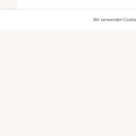
Wir verwenden Cookie
FITNESS UNION WALDVIERTEL
Kon
Eichberg 118, 3950 Eichberg
Kon
Tel: +43 664 88265492
Vor
E-Mail:
fitnessunion-waldviertel@gmx.at
ZVR-Zahl: 212526825